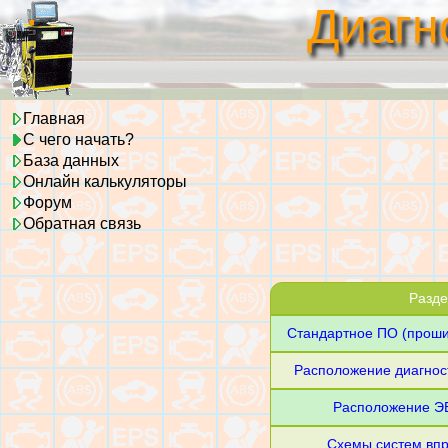
.
Диагн
Главная
С чего начать?
База данных
Онлайн калькуляторы
Форум
Обратная связь
Разде
Стандартное ПО (проши
Расположение диагнос
Расположение ЭБ
Схемы систем впр