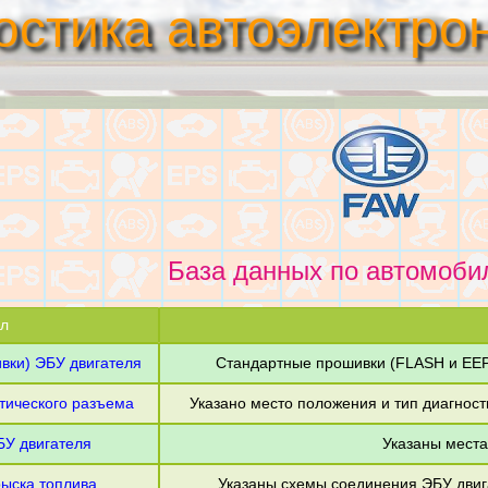
остика автоэлектро
База данных по автомоб
л
вки) ЭБУ двигателя
Стандартные прошивки (FLASH и EE
тического разъема
Указано место положения и тип диагнос
У двигателя
Указаны места
ыска топлива
Указаны схемы соединения ЭБУ двиг